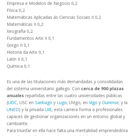
Empresa e Modelos de Negocio 0,2
Física 0,2
Matemáticas Aplicadas ás Ciencias Sociais II 0,2
Matemáticas II 0,2
Xeografía 0,2
Fundamentos Arte II 0,1
Grego II 0,1
Historia da Arte 0,1
Latín II 0,1
Química 0,1
Es una de las titulaciones más demandadas y consolidadas
del sistema universitario gallego. Con
cerca de 900 plazas
anuales
repartidas entre las cuatro universidades públicas
(
UDC
, USC en
Santiago
y
Lugo
; UVigo, en
Vigo
y
Ourense
; y la
UNED
) y la privada
UIE
, esta carrera forma a profesionales
capaces de gestionar organizaciones en un entorno global y
cambiante.
Para triunfar en ella hace falta una mentalidad emprendedora