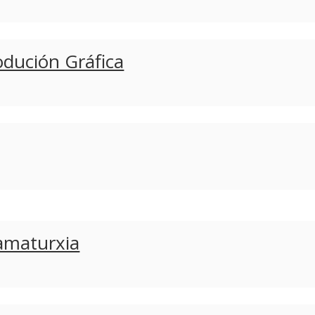
odución Gráfica
ramaturxia