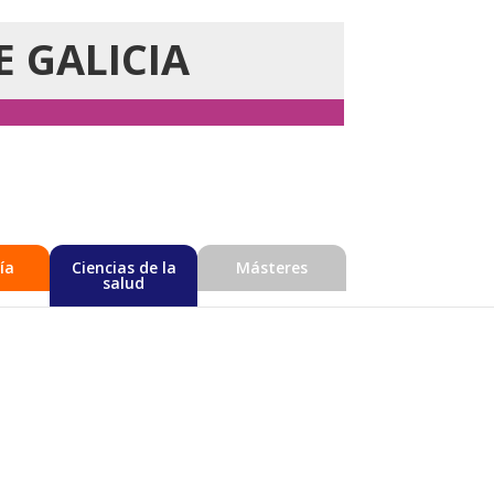
E GALICIA
ía
Ciencias de la
Másteres
salud