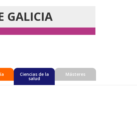
E GALICIA
ía
Ciencias de la
Másteres
salud