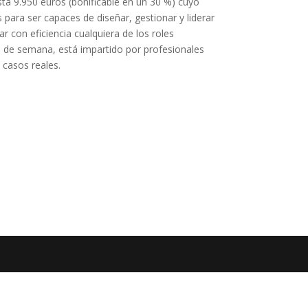
ta 9.950 euros (bonificable en un 30 %) cuyo
 para ser capaces de diseñar, gestionar y liderar
r con eficiencia cualquiera de los roles
in de semana, está impartido por profesionales
 casos reales.