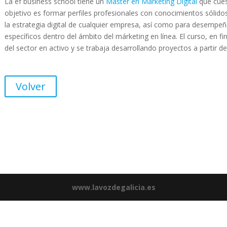
La ef business school tiene un
Máster en Márketing Digital
que cues
objetivo es formar perfiles profesionales con conocimientos sólidos
la estrategia digital de cualquier empresa, así como para desempeña
específicos dentro del ámbito del márketing en línea. El curso, en f
del sector en activo y se trabaja desarrollando proyectos a partir de
Volver
www.lavozdegalicia.es