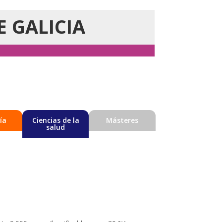
E GALICIA
ía
Ciencias de la
Másteres
salud