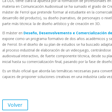
La UDC tiene clara la apuesta por la formación de profesionales en c
materia en Comunicación Audiovisual se ha sumado el grado de Cre
máster de Ferrol que pretende formar al estudiante en la comercial
desarrollo del producto), su diseño (narrativo, de personajes o nivel
parte más técnica: la de diseño artístico y de creación en 3D.
El máster en
Deseño, Desenvolvemento e Comercialización d
expone como un programa formativo de dos años académicos y se im
de Ferrol. En el diseño de su plan de estudios se ha buscado adap
al proceso industrial de elaboración de un videojuego, centrándos
audiovisual interactivo, de fuerte componente técnica, desde su pla
inicial hasta su comercialización final, pasando por la fase de diseño
Es un título oficial que aborda las temáticas necesarias para conve
capaces de proponer soluciones creativas en una industria cada ve
Volver