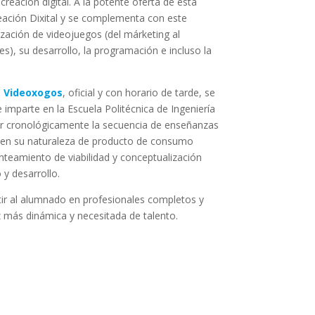
reación digital. A la potente oferta de esta
ación Dixital y se complementa con este
ización de videojuegos (del márketing al
es), su desarrollo, la programación e incluso la
e Videoxogos
, oficial y con horario de tarde, se
parte en la Escuela Politécnica de Ingeniería
tar cronológicamente la secuencia de enseñanzas
e en su naturaleza de producto de consumo
nteamiento de viabilidad y conceptualización
 y desarrollo.
rtir al alumnado en profesionales completos y
z más dinámica y necesitada de talento.