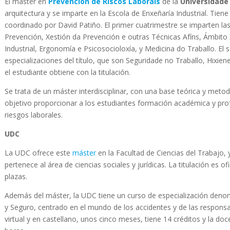
El máster en
Prevención de Riscos Laborais
de la
Universidade
arquitectura y se imparte en la Escola de Enxeñaría Industrial. Tien
coordinado por David Patiño. El primer cuatrimestre se imparten l
Prevención, Xestión da Prevención e outras Técnicas Afíns, Ámbito 
Industrial, Ergonomía e Psicosocioloxía, y Medicina do Traballo. El
especializaciones del título, que son Seguridade no Traballo, Hixien
el estudiante obtiene con la titulación.
Se trata de un máster interdisciplinar, con una base teórica y meto
objetivo proporcionar a los estudiantes formación académica y pro
riesgos laborales.
UDC
La UDC ofrece este
máster
en la Facultad de Ciencias del Trabajo, 
pertenece al área de ciencias sociales y jurídicas. La titulación es of
plazas.
Además del máster, la UDC tiene un curso de especialización denom
y Seguro, centrado en el mundo de los accidentes y de las responsabi
virtual y en castellano, unos cinco meses, tiene 14 créditos y la do