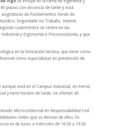
 de Vigo
se incluye en la rama de ingeniería y
e 45 plazas con docencia de tarde y está
as asignaturas de Fundamentos Xerais da
Xurídico, Seguridade no Traballo, Hixiene
 segundo cuatrimestre se centra en las
e Industrial y Ergonomía e Psicosocioloxía, y que
dológica en la formación técnica, que tiene como
fesional como especialistas en prevención de
y aunque está en el Campus Industrial, en Ferrol,
icial y tiene horario de tarde. Se ofertan 40
inado Microcredencial en Responsabilidad Civil
lidades civiles que se derivan de ellos. Es
cencia es de lunes a miércoles de 16.00 a 19.30