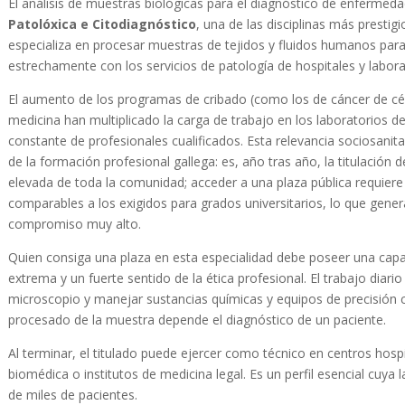
El análisis de muestras biológicas para el diagnóstico de enfermedad
Patolóxica e Citodiagnóstico
, una de las disciplinas más prestig
especializa en procesar muestras de tejidos y fluidos humanos par
estrechamente con los servicios de patología de hospitales y labora
El aumento de los programas de cribado (como los de cáncer de cérv
medicina han multiplicado la carga de trabajo en los laboratorios d
constante de profesionales cualificados. Esta relevancia sociosanitar
de la formación profesional gallega: es, año tras año, la titulación
elevada de toda la comunidad; acceder a una plaza pública requier
comparables a los exigidos para grados universitarios, lo que gene
compromiso muy alto.
Quien consiga una plaza en esta especialidad debe poseer una capa
extrema y un fuerte sentido de la ética profesional. El trabajo diari
microscopio y manejar sustancias químicas y equipos de precisión con
procesado de la muestra depende el diagnóstico de un paciente.
Al terminar, el titulado puede ejercer como técnico en centros hospi
biomédica o institutos de medicina legal. Es un perfil esencial cuya 
de miles de pacientes.