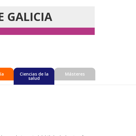
E GALICIA
ía
Ciencias de la
Másteres
salud