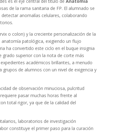
es es el eje central del título de
Anatomía
iosas de la rama sanitaria de FP. El alumnado se
a detectar anomalías celulares, colaborando
torios.
ix o colon) y la creciente personalización de la
e anatomía patológica, exigiendo un flujo
ia ha convertido este ciclo en el buque insignia
 de grado superior con la nota de corte más
e expedientes académicos brillantes, a menudo
ra grupos de alumnos con un nivel de exigencia y
cidad de observación minuciosa, pulcritud
o requiere pasar muchas horas frente al
 total rigor, ya que de la calidad del
talarios, laboratorios de investigación
labor constituye el primer paso para la curación