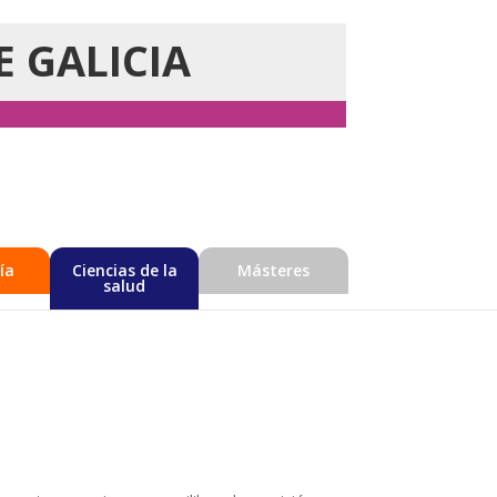
E GALICIA
ía
Ciencias de la
Másteres
salud