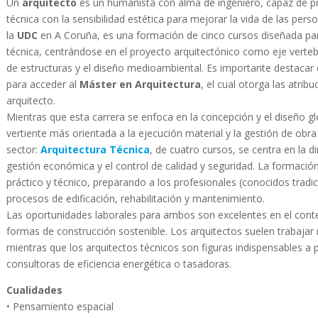
Un
arquitecto
es un humanista con alma de ingeniero, capaz de pro
técnica con la sensibilidad estética para mejorar la vida de las pers
la
UDC
en A Coruña, es una formación de cinco cursos diseñada par
técnica, centrándose en el proyecto arquitectónico como eje vertebr
de estructuras y el diseño medioambiental. Es importante destacar
para acceder al
Máster en Arquitectura
, el cual otorga las atri
arquitecto.
Mientras que esta carrera se enfoca en la concepción y el diseño gl
vertiente más orientada a la ejecución material y la gestión de obra 
sector:
Arquitectura Técnica
, de cuatro cursos, se centra en la di
gestión económica y el control de calidad y seguridad. La formaci
práctico y técnico, preparando a los profesionales (conocidos trad
procesos de edificación, rehabilitación y mantenimiento.
Las oportunidades laborales para ambos son excelentes en el contex
formas de construcción sostenible. Los arquitectos suelen trabaja
mientras que los arquitectos técnicos son figuras indispensables a
consultoras de eficiencia energética o tasadoras.
Cualidades
• Pensamiento espacial