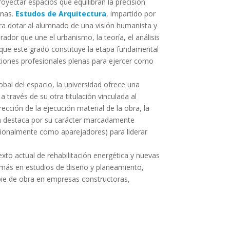
yectar espacios que equilibran la precisión
onas.
Estudos de Arquitectura
, impartido por
a dotar al alumnado de una visión humanista y
ador que une el urbanismo, la teoría, el análisis
 que este grado constituye la etapa fundamental
buciones profesionales plenas para ejercer como
obal del espacio, la universidad ofrece una
a través de su otra titulación vinculada al
rección de la ejecución material de la obra, la
ón destaca por su carácter marcadamente
icionalmente como aparejadores) para liderar
to actual de rehabilitación energética y nuevas
r más en estudios de diseño y planeamiento,
 pie de obra en empresas constructoras,