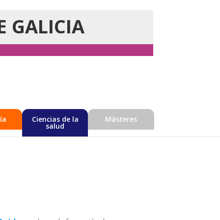
E GALICIA
ía
Ciencias de la
Másteres
salud