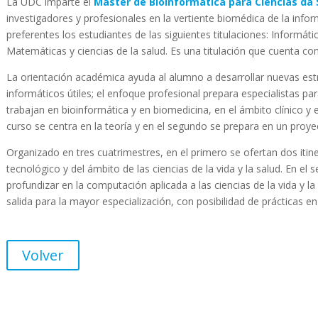
La UDC imparte el
Máster de Bioinformática para Ciencias da
investigadores y profesionales en la vertiente biomédica de la infor
preferentes los estudiantes de las siguientes titulaciones: Informátic
Matemáticas y ciencias de la salud. Es una titulación que cuenta co
La orientación académica ayuda al alumno a desarrollar nuevas es
informáticos útiles; el enfoque profesional prepara especialistas p
trabajan en bioinformática y en biomedicina, en el ámbito clínico y 
curso se centra en la teoría y en el segundo se prepara en un proye
Organizado en tres cuatrimestres, en el primero se ofertan dos itine
tecnológico y del ámbito de las ciencias de la vida y la salud. En 
profundizar en la computación aplicada a las ciencias de la vida y la 
salida para la mayor especialización, con posibilidad de prácticas e
Volver