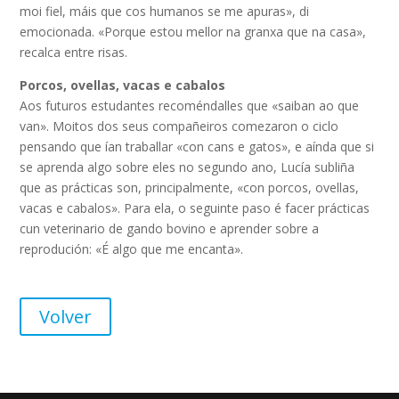
moi fiel, máis que cos humanos se me apuras», di
emocionada. «Porque estou mellor na granxa que na casa»,
recalca entre risas.
Porcos, ovellas, vacas e cabalos
Aos futuros estudantes recoméndalles que «saiban ao que
van». Moitos dos seus compañeiros comezaron o ciclo
pensando que ían traballar «con cans e gatos», e aínda que si
se aprenda algo sobre eles no segundo ano, Lucía subliña
que as prácticas son, principalmente, «con porcos, ovellas,
vacas e cabalos». Para ela, o seguinte paso é facer prácticas
cun veterinario de gando bovino e aprender sobre a
reprodución: «É algo que me encanta».
Volver