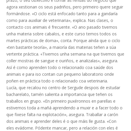
prazo, o seu obxectivo é tomar as rendas do negocio que
agora xestionan os seus padriños, pero primeiro quere seguir
formándose. «O ciclo está enfocado tanto para a gandaría
como para auxiliar de veterinaria», explica. Nas clases, o
contacto cos animais é frecuente. «O ano pasado tivemos
unha materia sobre cabalos, e este curso temos todos os
martes prácticas de doma», conta. Porque aínda que o ciclo
«ten bastante teoría», a maioría das materias teñen a súa
vertente práctica. «Tivemos unha semana na que tivemos que
coller mostras de sangue e ouriños, e analizalas», asegura.
Así é como aprenden todo o relacionado coa saúde dos
animais e para iso contan cun pequeno laboratorio onde
poñen en práctica todo o relacionado coa veterinaria.
Lucía, que recalou no centro de Sergude despois de estudar
bacharelato, tamén salienta a importancia que teñen os
traballos en grupo. «En primeiro puxéronnos en parellas e
estivemos toda a mañá aprendendo a muxir e a facer todo o
que fixese falta na explotación», asegura. Traballar a carón
dos animais e aprender deles é o que máis lle gusta. «Con
eles evádome. Pódente mancar, pero a relación con eles é