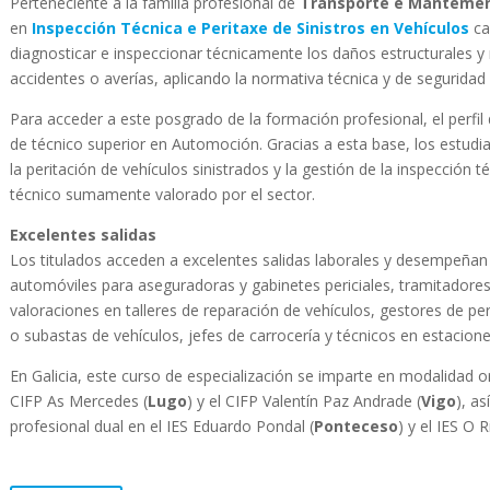
Perteneciente a la familia profesional de
Transporte e Mantemen
en
Inspección Técnica e Peritaxe de Sinistros en Vehículos
ca
diagnosticar e inspeccionar técnicamente los daños estructurales y
accidentes o averías, aplicando la normativa técnica y de seguridad
Para acceder a este posgrado de la formación profesional, el perfil 
de técnico superior en Automoción. Gracias a esta base, los estud
la peritación de vehículos sinistrados y la gestión de la inspección t
técnico sumamente valorado por el sector.
Excelentes salidas
Los titulados acceden a excelentes salidas laborales y desempeñan
automóviles para aseguradoras y gabinetes periciales, tramitador
valoraciones en talleres de reparación de vehículos, gestores de per
o subastas de vehículos, jefes de carrocería y técnicos en estacione
En Galicia, este curso de especialización se imparte en modalidad o
CIFP As Mercedes (
Lugo
) y el CIFP Valentín Paz Andrade (
Vigo
), a
profesional dual en el IES Eduardo Pondal (
Ponteceso
) y el IES O R