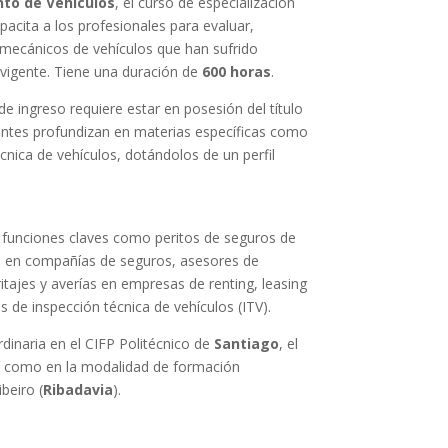
to de Vehículos
, el curso de especialización
pacita a los profesionales para evaluar,
 mecánicos de vehículos que han sufrido
 vigente. Tiene una duración de
600 horas
.
de ingreso requiere estar en posesión del título
iantes profundizan en materias específicas como
écnica de vehículos, dotándolos de un perfil
 funciones claves como peritos de seguros de
es en compañías de seguros, asesores de
itajes y averías en empresas de renting, leasing
s de inspección técnica de vehículos (ITV).
rdinaria en el CIFP Politécnico de
Santiago
, el
sí como en la modalidad de formación
ibeiro (
Ribadavia
).