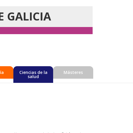
E GALICIA
ía
Ciencias de la
Másteres
salud