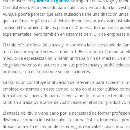
Este máster en
Química Orgánica
se imparte en Santiago y Madri
Complutense). Está pensado para químicos y enfocado a la investig
Aunque podría parecer que esta titulación tiene una dirección única h
que la química orgánica está detrás de muchos procesos industriale
incluso el tratamiento de los plásticos. Con esta formación se pued
experimentales, pero también en sistemas de I+D+i de empresas e i
El título oficial oferta 20 plazas y lo coordina la Universidade de Sa
materias correspondientes al módulo 1. En el módulo 2, deberán eleg
módulo de especialización. Y harán un trabajo fin de máster. En el 
elegir las materias de acuerdo con sus preferencias y podrá selecci
profundizar en el ámbito que sea de su interés.
La titulación constituye la titulación de referencia para acceder a
empleos existentes en este campo, tanto en el sector público como 
formativo más acertado para acceder a un doctorado de temática q
también a trabajos altamente cualificados en el sector productivo r
El interés del título viene dado por la necesidad de formar profesi
dinámicas como la industria química, farmacéutica, biomédica, pro
fitosanitaria y en el campo de las energías renovables, así como l