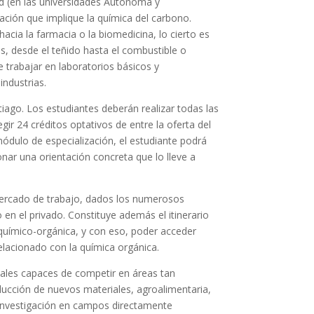
d (en las universidades Autónoma y
ación que implique la química del carbono.
acia la farmacia o la biomedicina, lo cierto es
s, desde el teñido hasta el combustible o
e trabajar en laboratorios básicos y
ndustrias.
ntiago. Los estudiantes deberán realizar todas las
ir 24 créditos optativos de entre la oferta del
módulo de especialización, el estudiante podrá
onar una orientación concreta que lo lleve a
l mercado de trabajo, dados los numerosos
en el privado. Constituye además el itinerario
uímico-orgánica, y con eso, poder acceder
elacionado con la química orgánica.
onales capaces de competir en áreas tan
ducción de nuevos materiales, agroalimentaria,
a investigación en campos directamente