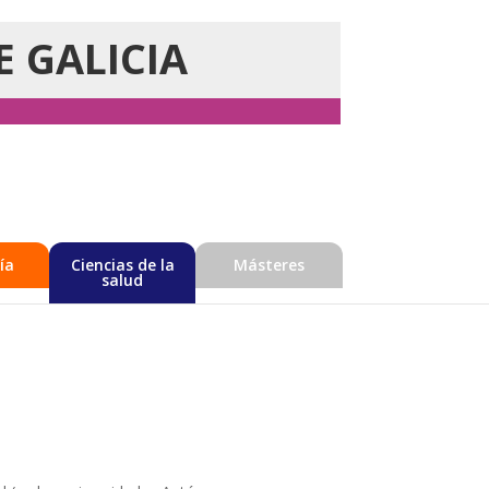
E GALICIA
ía
Ciencias de la
Másteres
salud