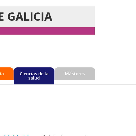
E GALICIA
ía
Ciencias de la
Másteres
salud