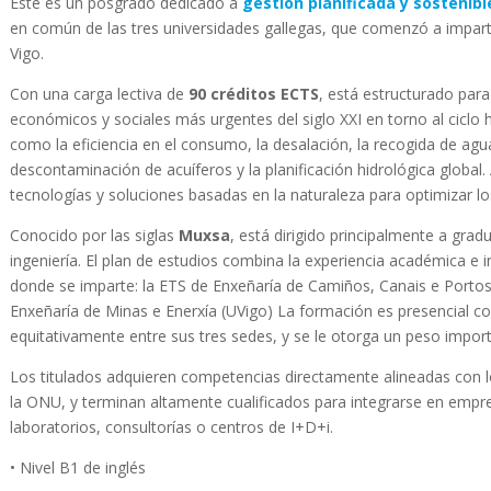
Este es un posgrado dedicado a
gestión planificada y sostenibl
en común de las tres universidades gallegas, que comenzó a impart
Vigo.
Con una carga lectiva de
90 créditos ECTS
, está estructurado para
económicos y sociales más urgentes del siglo XXI en torno al ciclo h
como la eficiencia en el consumo, la desalación, la recogida de aguas
descontaminación de acuíferos y la planificación hidrológica globa
tecnologías y soluciones basadas en la naturaleza para optimizar l
Conocido por las siglas
Muxsa
, está dirigido principalmente a gra
ingeniería. El plan de estudios combina la experiencia académica e i
donde se imparte: la ETS de Enxeñaría de Camiños, Canais e Portos 
Enxeñaría de Minas e Enerxía (UVigo) La formación es presencial co
equitativamente entre sus tres sedes, y se le otorga un peso importan
Los titulados adquieren competencias directamente alineadas con l
la ONU, y terminan altamente cualificados para integrarse en empre
laboratorios, consultorías o centros de I+D+i.
• Nivel B1 de inglés