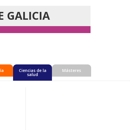
E GALICIA
ía
Ciencias de la
Másteres
salud