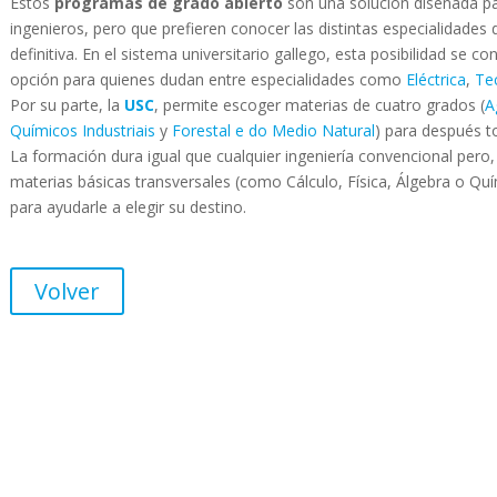
Estos
programas de grado abierto
son una solución diseñada pa
ingenieros, pero que prefieren conocer las distintas especialidade
definitiva. En el sistema universitario gallego, esta posibilidad se c
opción para quienes dudan entre especialidades como
Eléctrica
,
Tec
Por su parte, la
USC
, permite escoger materias de cuatro grados (
A
Químicos Industriais
y
Forestal e do Medio Natural
) para después to
La formación dura igual que cualquier ingeniería convencional pero, 
materias básicas transversales (como Cálculo, Física, Álgebra o Quím
para ayudarle a elegir su destino.
Volver