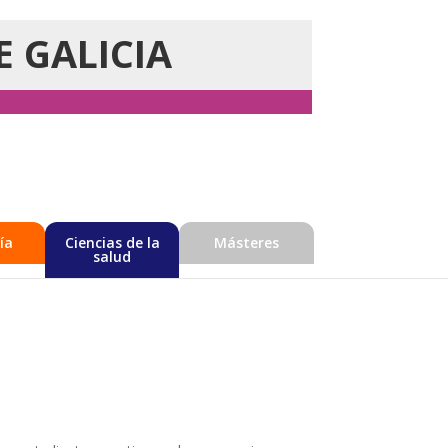
E GALICIA
ía
Ciencias de la
Másteres
salud