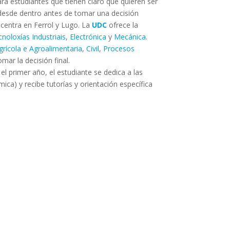
ra estudiantes que tienen claro que quieren ser
s desde dentro antes de tomar una decisión
oncentra en Ferrol y Lugo. La
UDC
ofrece la
noloxías Industriais
,
Electrónica
y
Mecánica
.
grícola e Agroalimentaria
,
Civil
,
Procesos
mar la decisión final.
el primer año, el estudiante se dedica a las
ica) y recibe tutorías y orientación específica